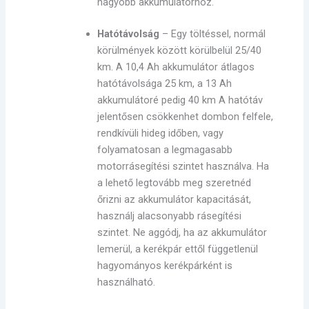
nagyobb akkumulátorhoz.
Hatótávolság
– Egy töltéssel, normál
körülmények között körülbelül 25/40
km. A 10,4 Ah akkumulátor átlagos
hatótávolsága 25 km, a 13 Ah
akkumulátoré pedig 40 km A hatótáv
jelentősen csökkenhet dombon felfele,
rendkívüli hideg időben, vagy
folyamatosan a legmagasabb
motorrásegítési szintet használva. Ha
a lehető legtovább meg szeretnéd
őrizni az akkumulátor kapacitását,
használj alacsonyabb rásegítési
szintet. Ne aggódj, ha az akkumulátor
lemerül, a kerékpár ettől függetlenül
hagyományos kerékpárként is
használható.