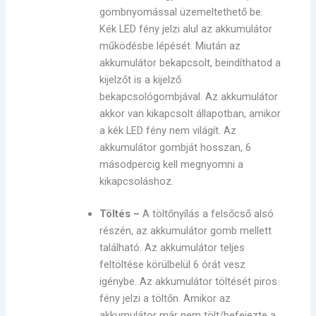
gombnyomással üzemeltethető be.
Kék LED fény jelzi alul az akkumulátor
működésbe lépését. Miután az
akkumulátor bekapcsolt, beindíthatod a
kijelzőt is a kijelző
bekapcsológombjával. Az akkumulátor
akkor van kikapcsolt állapotban, amikor
a kék LED fény nem világít. Az
akkumulátor gombját hosszan, 6
másodpercig kell megnyomni a
kikapcsoláshoz.
Töltés –
A töltőnyílás a felsőcső alsó
részén, az akkumulátor gomb mellett
található. Az akkumulátor teljes
feltöltése körülbelül 6 órát vesz
igénybe. Az akkumulátor töltését piros
fény jelzi a töltőn. Amikor az
akkumulátor már nem tölt/befejezte a