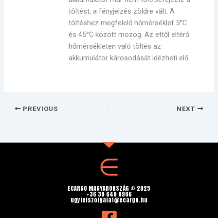
töltést, a fényjelzés zöldre vált. A
töltéshez megfelelő hőmérséklet 5°C
és 45°C között mozog. Az ettől eltérő
hőmérsékleten való töltés az
akkumulátor károsodását idézheti elő.
PREVIOUS
NEXT
ECARGO MAGYARORSZÁG © 2025
+36 30 640 8906
ugyfelszolgalat@ecargo.hu