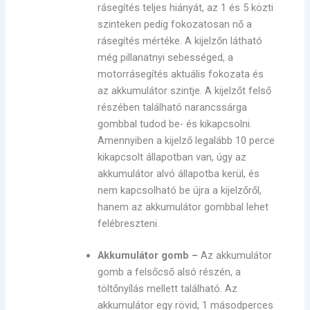
rásegítés teljes hiányát, az 1 és 5 közti
szinteken pedig fokozatosan nő a
rásegítés mértéke. A kijelzőn látható
még pillanatnyi sebességed, a
motorrásegítés aktuális fokozata és
az akkumulátor szintje. A kijelzőt felső
részében található narancssárga
gombbal tudod be- és kikapcsolni.
Amennyiben a kijelző legalább 10 perce
kikapcsolt állapotban van, úgy az
akkumulátor alvó állapotba kerül, és
nem kapcsolható be újra a kijelzőről,
hanem az akkumulátor gombbal lehet
felébreszteni.
Akkumulátor gomb –
Az akkumulátor
gomb a felsőcső alsó részén, a
töltőnyílás mellett található. Az
akkumulátor egy rövid, 1 másodperces