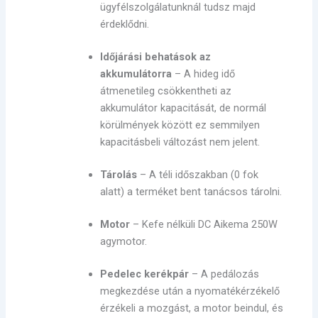
ügyfélszolgálatunknál tudsz majd
érdeklődni.
Időjárási behatások az
akkumulátorra
– A hideg idő
átmenetileg csökkentheti az
akkumulátor kapacitását, de normál
körülmények között ez semmilyen
kapacitásbeli változást nem jelent.
Tárolás
– A téli időszakban (0 fok
alatt) a terméket bent tanácsos tárolni.
Motor
– Kefe nélküli DC Aikema 250W
agymotor.
Pedelec kerékpár
– A pedálozás
megkezdése után a nyomatékérzékelő
érzékeli a mozgást, a motor beindul, és