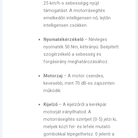
25 km/h-s sebességig nyújt
támogatást. A motorrásegítés
emelkedőn intelligensen nő, lejtőn
intelligensen csökken.
Nyomatékérzékelő
– Névleges
nyomaték 50 Nm, kétirányú. Beépített
szögérzékelő a sebesség és
forgásirány meghatározásához.
Motorzaj
– A motor csendes,
kevesebb, mint 70 dB-es zajszinten
működik.
Kijelző
– A kijelzőről a kerékpár
motorját irányíthatod. A
motorrásegítés szintjeit (0-5) jelzi ki,
melyek közt fel- és lefele mutató
gombokkal lépegethetsz. 0 jelenti a