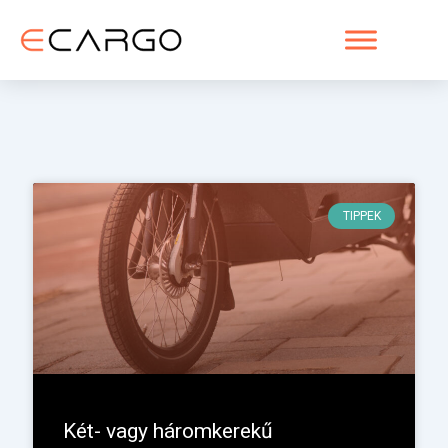
Skip
to
content
TIPPEK
Két- vagy háromkerekű