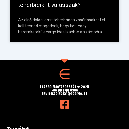
teherbiciklit válasszak?
Az első dolog, amit teherbringa vásárlásakor fel
kell tenned magadnak, hogy két- vagy
háromkerekű ecargo ideálisabb-e a számodra.
ECARGO MAGYARORSZÁG © 2025
+36 30 640 8906
ugyfelszolgalat@ecargo.hu