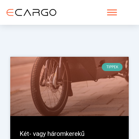
Skip
to
content
TIPPEK
Két- vagy háromkerekű