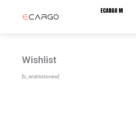
Skip
ECARGO M
to
content
Wishlist
[ti_wishlistsview]