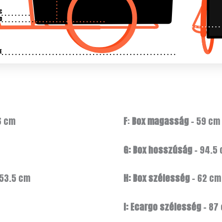
6 cm
F
:
Box magasság
– 59 cm
G: Box hosszúság
– 94.5
 53.5 cm
H: Box szélesség
– 62 cm
I: Ecargo szélesség
– 87