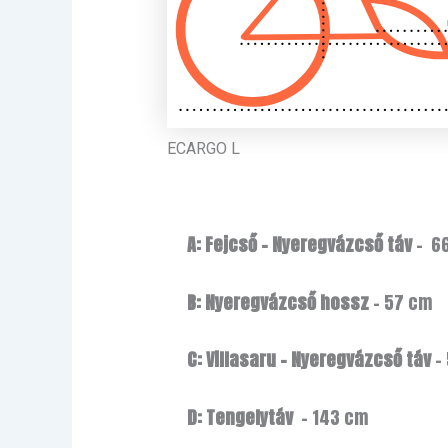
ECARGO L
A: Fejcső – Nyeregvázcső táv
– 6
B: Nyeregvázcső hossz
– 57 cm
C:
Villasaru – Nyeregvázcső táv
–
D: Tengelytáv
– 143 cm