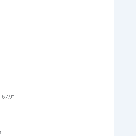
 67.9°
m