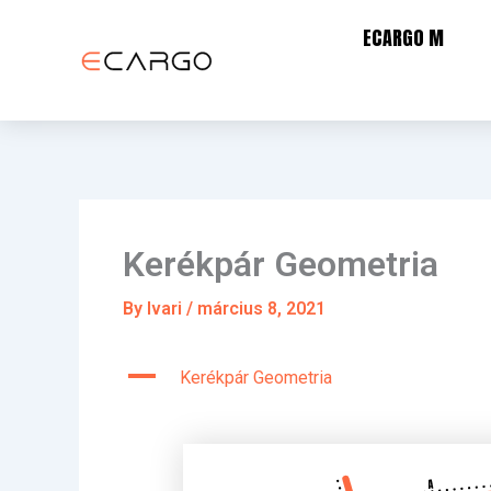
Skip
ECARGO M
to
content
Kerékpár Geometria
By
Ivari
/
március 8, 2021
A
Kerékpár Geometria