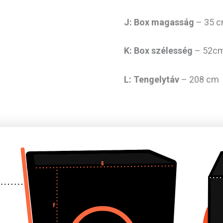
J: Box magasság
– 35 
K: Box szélesség
– 52c
L:
Tengelytáv
– 208 cm