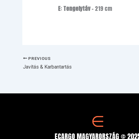
E
:
Tengelytáv
– 219 cm
PREVIOUS
Javítás & Karbantartás
ECARGO MAGYARORSZÁG © 202