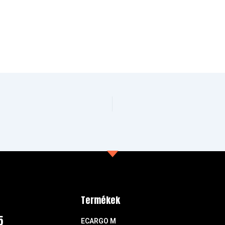
Termékek
5
ECARGO M