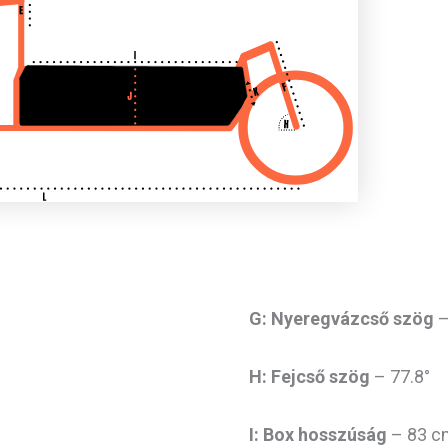
G: Nyeregvázcső szög
–
H: Fejcső szög
– 77.8°
I: Box hosszúság
– 83 c