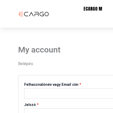
Skip
ECARGO M
to
content
My account
Belépés
Felhasználónév vagy Email cím
*
Jelszó
*