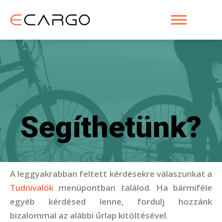
Skip
to
content
Segíthetünk?
A leggyakrabban feltett kérdésekre válaszunkat a
Tudnivalók
menüpontban találod. Ha bármiféle
egyéb kérdésed lenne, fordulj hozzánk
bizalommal az alábbi űrlap kitöltésével.