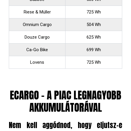
Riese & Müller
725 Wh
Omnium Cargo
504 Wh
Douze Cargo
625 Wh
Ca-Go Bike
699 Wh
Lovens
725 Wh
ECARGO - A PIAC LEGNAGYOBB
AKKUMULÁTORÁVAL
Nem kell aggódnod, hogy eljutsz-e