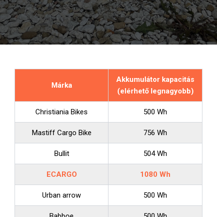
Akkumulátor kapacitás
Márka
(elérhető legnagyobb)
Christiania Bikes
500 Wh
Mastiff Cargo Bike
756 Wh
Bullit
504 Wh
ECARGO
1080 Wh
Urban arrow
500 Wh
Babboe
500 Wh