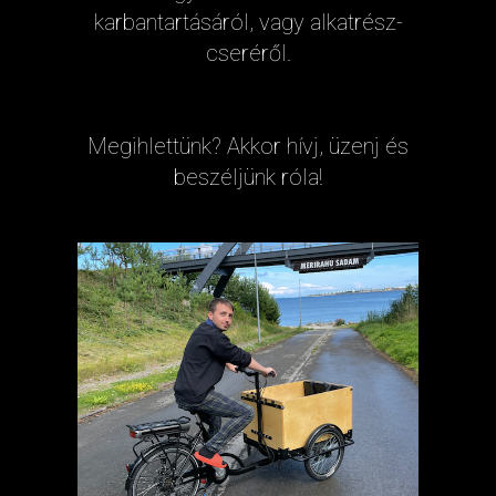
karbantartásáról, vagy alkatrész-
cseréről.
Megihlettünk? Akkor hívj, üzenj és
beszéljünk róla!