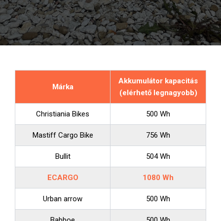
Akkumulátor kapacitás
Márka
(elérhető legnagyobb)
Christiania Bikes
500 Wh
Mastiff Cargo Bike
756 Wh
Bullit
504 Wh
ECARGO
1080 Wh
Urban arrow
500 Wh
Babboe
500 Wh