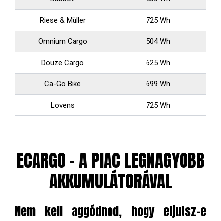
Riese & Müller
725 Wh
Omnium Cargo
504 Wh
Douze Cargo
625 Wh
Ca-Go Bike
699 Wh
Lovens
725 Wh
ECARGO - A PIAC LEGNAGYOBB
AKKUMULÁTORÁVAL
Nem kell aggódnod, hogy eljutsz-e