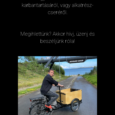
karbantartásáról, vagy alkatrész-
cseréről.
Megihlettünk? Akkor hívj, üzenj és
beszéljünk róla!