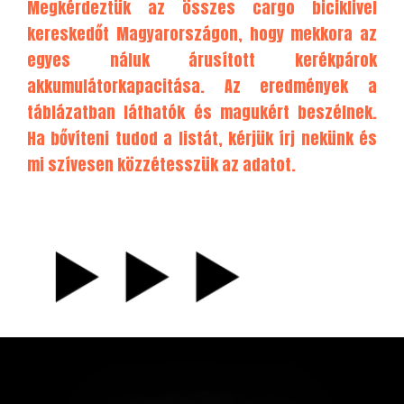
Megkérdeztük az összes cargo biciklivel
kereskedőt Magyarországon, hogy mekkora az
egyes náluk árusított kerékpárok
akkumulátorkapacitása. Az eredmények a
táblázatban láthatók és magukért beszélnek.
Ha bővíteni tudod a listát, kérjük
írj nekünk
és
mi szívesen közzétesszük az adatot.